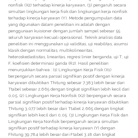
nonfisik (X2) terhadap kinerja karyawan, (3) pengaruh secara
simultan lingkungan kerja fisik dan lingkungan kerja nonfisik
terhadap kinerja karyawan (Y). Metode pengumpulan data
yang digunakan dalam penelitian ini adalah dengan
penggunaan kuisioner dengan jumlah sampel sebesar 55
seluruh karyawan kecuali operasional. Teknik analisis data
penelitian ini menggunakan uji validitas, uji reabilitas, asumsi
klasik dengan normalitas, multikolinearitas,
heteroskedastisitas, linearitas, regresi linier berganda, uji T, uji
F, koefisien determinasi ganda (R2). Hasil penelitian
menunjukkan bahwa : (1) Lingkungan Kerja Fisik (X1)
berpengaruh secara parsial signifikan positif dengan kinerja
karyawan dibuktikan Thitung sebesar 7,383 lebih besar dari
Ttabel sebesar 2,665 dengan tingkat signifikan lebih kecil dari
0,05. (2) Lingkungan Kerja Nonfisik (X2) berpengaruh secara
parsial signifikan positif terhadap kinerja karyawan dibuktikan
Thitung 3,077 lebih besar dari Ttabel 2,665 dengan tingkat
signifikan lebih kecil dari 0,05. (3) Lingkungan Kerja Fisik dan
Lingkungan Kerja Nonfisik berpengaruh secara simultan
signifikan positif terhadap kinerja karyawan (Y) dengan
Fhitung 39,784 lebih besar dari Ftabel 3,18 dan tingkat