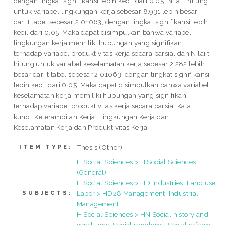
dengan tingkat signifikansi lebih kecil dari 0.05. Nilai t hitung
untuk variabel lingkungan kerja sebesar 8.931 lebih besar
dari t tabel sebesar 2.01063, dengan tingkat signifikansi lebih
kecil dari 0.05. Maka dapat disimpulkan bahwa variabel
lingkungan kerja memiliki hubungan yang signifikan
terhadap variabel produktivitas kerja secara parsial dan Nilai t
hitung untuk variabel keselamatan kerja sebesar 2.282 lebih
besar dari t tabel sebesar 2.01063, dengan tingkat signifikansi
lebih kecil dari 0.05. Maka dapat disimpulkan bahwa variabel
keselamatan kerja memiliki hubungan yang signifikan
terhadap variabel produktivitas kerja secara parsial Kata
kunci: Keterampilan Kerja, Lingkungan Kerja dan
Keselamatan Kerja dan Produktivitas Kerja
Thesis (Other)
ITEM TYPE:
H Social Sciences > H Social Sciences
(General)
H Social Sciences > HD Industries. Land use.
Labor > HD28 Management. Industrial
SUBJECTS:
Management
H Social Sciences > HN Social history and
conditions. Social problems. Social reform