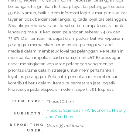
masing sebesar 40,3% dan 56,7%. Kepuasan pelanggan juga
berpengaruh signifikan terhadap loyalitas pelanggan sebesar
59,6%. Namun, baik sistem informasi logistik maupun kualitas
layanan tidak berdampak langsung pada loyalitas pelanggan.
Sebaliknya kedua variabel tersebut berdampak secara tidak
langsung melalui kepuasan pelanggan sebesar 24,0% dan
33,8%. Dari temuan ini, dapat disimpulkan bahwa kepuasan
pelanggan memainkan peran penting sebagai variabel
mediasi dalam membetuk loyalitas pelanggan. Penelitian ini
memberikan implikasi pada manajemen J&T Express agar
dapat meningkatan kepuasan pelanggan yang menjadi
prioritas utama dalam strategi untuk mempertahankan
loyalitas pelanggan. Selain itu, penelitian ini memberikan
kontribusi baru dalam literature pemasaran jasa logistik,
khususnya pada ekspedisi modern seperti J&T Express.
Thesis (Other)
ITEM TYPE:
H Social Sciences > HC Economic History
SUBJECTS:
and Conditions
DEPOSITING
Users 35 not found.
USER: