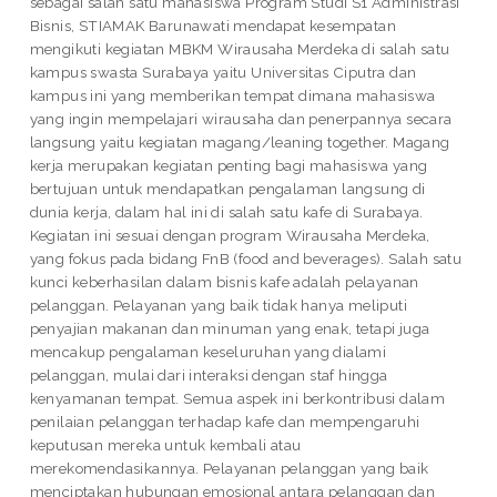
sebagai salah satu mahasiswa Program Studi S1 Administrasi
Bisnis, STIAMAK Barunawati mendapat kesempatan
mengikuti kegiatan MBKM Wirausaha Merdeka di salah satu
kampus swasta Surabaya yaitu Universitas Ciputra dan
kampus ini yang memberikan tempat dimana mahasiswa
yang ingin mempelajari wirausaha dan penerpannya secara
langsung yaitu kegiatan magang/leaning together. Magang
kerja merupakan kegiatan penting bagi mahasiswa yang
bertujuan untuk mendapatkan pengalaman langsung di
dunia kerja, dalam hal ini di salah satu kafe di Surabaya.
Kegiatan ini sesuai dengan program Wirausaha Merdeka,
yang fokus pada bidang FnB (food and beverages). Salah satu
kunci keberhasilan dalam bisnis kafe adalah pelayanan
pelanggan. Pelayanan yang baik tidak hanya meliputi
penyajian makanan dan minuman yang enak, tetapi juga
mencakup pengalaman keseluruhan yang dialami
pelanggan, mulai dari interaksi dengan staf hingga
kenyamanan tempat. Semua aspek ini berkontribusi dalam
penilaian pelanggan terhadap kafe dan mempengaruhi
keputusan mereka untuk kembali atau
merekomendasikannya. Pelayanan pelanggan yang baik
menciptakan hubungan emosional antara pelanggan dan