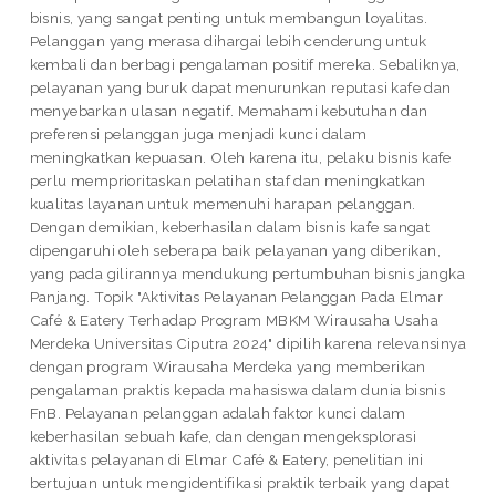
bisnis, yang sangat penting untuk membangun loyalitas.
Pelanggan yang merasa dihargai lebih cenderung untuk
kembali dan berbagi pengalaman positif mereka. Sebaliknya,
pelayanan yang buruk dapat menurunkan reputasi kafe dan
menyebarkan ulasan negatif. Memahami kebutuhan dan
preferensi pelanggan juga menjadi kunci dalam
meningkatkan kepuasan. Oleh karena itu, pelaku bisnis kafe
perlu memprioritaskan pelatihan staf dan meningkatkan
kualitas layanan untuk memenuhi harapan pelanggan.
Dengan demikian, keberhasilan dalam bisnis kafe sangat
dipengaruhi oleh seberapa baik pelayanan yang diberikan,
yang pada gilirannya mendukung pertumbuhan bisnis jangka
Panjang. Topik "Aktivitas Pelayanan Pelanggan Pada Elmar
Café & Eatery Terhadap Program MBKM Wirausaha Usaha
Merdeka Universitas Ciputra 2024" dipilih karena relevansinya
dengan program Wirausaha Merdeka yang memberikan
pengalaman praktis kepada mahasiswa dalam dunia bisnis
FnB. Pelayanan pelanggan adalah faktor kunci dalam
keberhasilan sebuah kafe, dan dengan mengeksplorasi
aktivitas pelayanan di Elmar Café & Eatery, penelitian ini
bertujuan untuk mengidentifikasi praktik terbaik yang dapat