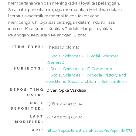
mempertahankan dan meningkatkan loyalitas pelanggan.
Selain itu, penelitian ini juga memberikan kontribusi dalam
literatur akademik mengenai faktor-faktor yang
mempengaruhi loyalitas pelanggan dalam industri jasa
internet. Kata Kunci : Kualitas Produk, Harga, Loyalitas
Pelanggan, Kepuasan Pelanggan, Biznet.
Thesis (Diploma)
ITEM TYPE:
H Social Sciences > H Social Sciences
(General)
H Social Sciences > HF Commerce
SUBJECTS:
H Social Sciences > HN Social history and
conditions. Social problems. Social reform
DEPOSITING
Diyan Opka Vandisia
USER:
DATE
23 Sep 2024 07:04
DEPOSITED:
LAST
23 Sep 2024 07:04
MODIFIED:
http://repositori.stiamak.ac.id/id/eprint/572
URI: