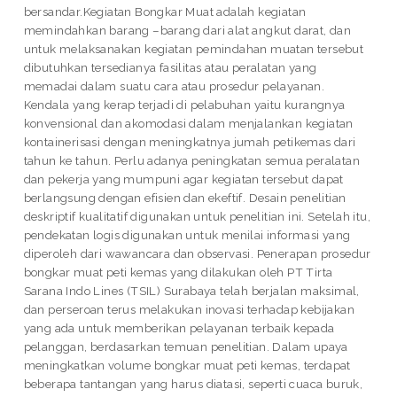
bersandar.Kegiatan Bongkar Muat adalah kegiatan
memindahkan barang –barang dari alat angkut darat, dan
untuk melaksanakan kegiatan pemindahan muatan tersebut
dibutuhkan tersedianya fasilitas atau peralatan yang
memadai dalam suatu cara atau prosedur pelayanan.
Kendala yang kerap terjadi di pelabuhan yaitu kurangnya
konvensional dan akomodasi dalam menjalankan kegiatan
kontainerisasi dengan meningkatnya jumah petikemas dari
tahun ke tahun. Perlu adanya peningkatan semua peralatan
dan pekerja yang mumpuni agar kegiatan tersebut dapat
berlangsung dengan efisien dan ekeftif. Desain penelitian
deskriptif kualitatif digunakan untuk penelitian ini. Setelah itu,
pendekatan logis digunakan untuk menilai informasi yang
diperoleh dari wawancara dan observasi. Penerapan prosedur
bongkar muat peti kemas yang dilakukan oleh PT Tirta
Sarana Indo Lines (TSIL) Surabaya telah berjalan maksimal,
dan perseroan terus melakukan inovasi terhadap kebijakan
yang ada untuk memberikan pelayanan terbaik kepada
pelanggan, berdasarkan temuan penelitian. Dalam upaya
meningkatkan volume bongkar muat peti kemas, terdapat
beberapa tantangan yang harus diatasi, seperti cuaca buruk,