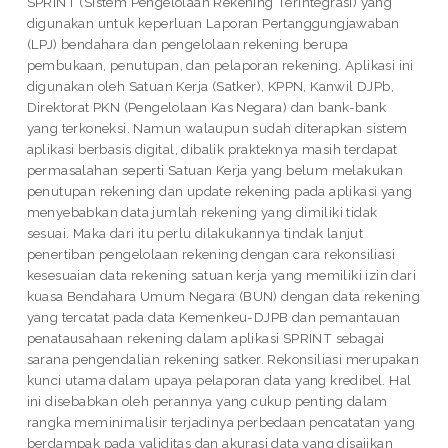
SPRINT (Sistem Pengelolaan Rekening Terintegrasi) yang
digunakan untuk keperluan Laporan Pertanggungjawaban
(LPJ) bendahara dan pengelolaan rekening berupa
pembukaan, penutupan, dan pelaporan rekening. Aplikasi ini
digunakan oleh Satuan Kerja (Satker), KPPN, Kanwil DJPb,
Direktorat PKN (Pengelolaan Kas Negara) dan bank-bank
yang terkoneksi. Namun walaupun sudah diterapkan sistem
aplikasi berbasis digital, dibalik prakteknya masih terdapat
permasalahan seperti Satuan Kerja yang belum melakukan
penutupan rekening dan update rekening pada aplikasi yang
menyebabkan data jumlah rekening yang dimiliki tidak
sesuai. Maka dari itu perlu dilakukannya tindak lanjut
penertiban pengelolaan rekening dengan cara rekonsiliasi
kesesuaian data rekening satuan kerja yang memiliki izin dari
kuasa Bendahara Umum Negara (BUN) dengan data rekening
yang tercatat pada data Kemenkeu-DJPB dan pemantauan
penatausahaan rekening dalam aplikasi SPRINT sebagai
sarana pengendalian rekening satker. Rekonsiliasi merupakan
kunci utama dalam upaya pelaporan data yang kredibel. Hal
ini disebabkan oleh perannya yang cukup penting dalam
rangka meminimalisir terjadinya perbedaan pencatatan yang
berdampak pada validitas dan akurasi data yang disajikan