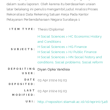
dalam suatu laporan. Oleh karena itu berdasarkan uraian
latar belakang ini penulis mengambil judul Analisis Proses
Rekonsiliasi Data Rekening Satuan Kerja Pada Kantor
Pelayanan Perbendaharaan Negara Surabaya 1
Thesis (Diploma)
ITEM TYPE:
H Social Sciences > HC Economic History
and Conditions
H Social Sciences > HG Finance
SUBJECTS:
H Social Sciences > HJ Public Finance
H Social Sciences > HN Social history and
conditions. Social problems. Social reform
DEPOSITING
Diyan Opka Vandisia
USER:
DATE
03 Apr 2024 05:03
DEPOSITED:
LAST
03 Apr 2024 05:03
MODIFIED:
http://repositori.stiamak.ac.id/id/eprint/546
URI: