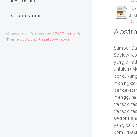
Dow
POLICIES
Tex
2. 
STATISTIC
Dow
Abstra
© Nov 2017 - Powered by
APW Themes
&
Theme by
Agung Prasetyo Wibowo
.
Sumber Day
Society 5.
yang dihad
untuk: 1) 
pendukung 
meningkatk
pendekatan
menggunak
transportas
transporta
sektor tra
yang baik 
komunikasi