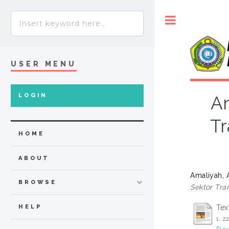
Toggle
USER MENU
LOGIN
An
Tr
HOME
ABOUT
Amaliyah,
BROWSE
Sektor Tra
Tex
HELP
1. 2