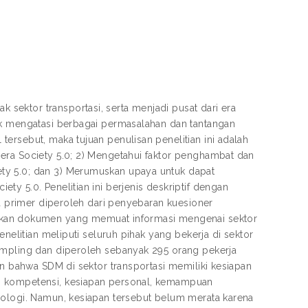
ektor transportasi, serta menjadi pusat dari era
uk mengatasi berbagai permasalahan dan tantangan
ersebut, maka tujuan penulisan penelitian ini adalah
era Society 5.0; 2) Mengetahui faktor penghambat dan
ty 5.0; dan 3) Merumuskan upaya untuk dapat
y 5.0. Penelitian ini berjenis deskriptif dengan
ta primer diperoleh dari penyebaran kuesioner
an dokumen yang memuat informasi mengenai sektor
enelitian meliputi seluruh pihak yang bekerja di sektor
ampling dan diperoleh sebanyak 295 orang pekerja
an bahwa SDM di sektor transportasi memiliki kesiapan
am kompetensi, kesiapan personal, kemampuan
nologi. Namun, kesiapan tersebut belum merata karena