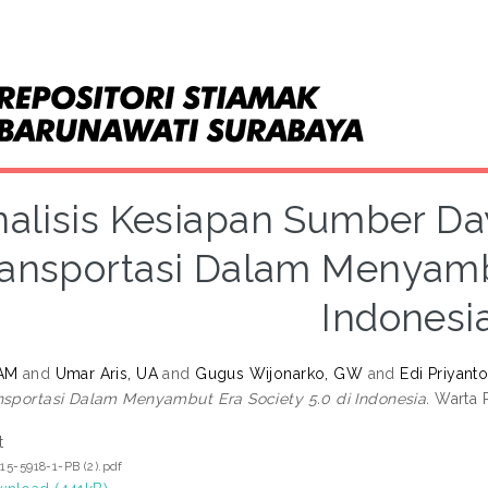
alisis Kesiapan Sumber Da
ansportasi Dalam Menyambu
Indonesi
 AM
and
Umar Aris, UA
and
Gugus Wijonarko, GW
and
Edi Priyanto
nsportasi Dalam Menyambut Era Society 5.0 di Indonesia.
Warta P
t
215-5918-1-PB (2).pdf