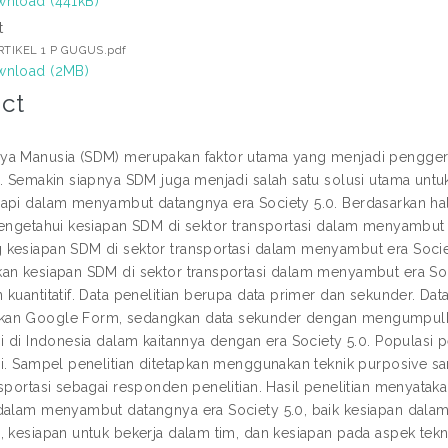
nload (441kB)
t
ARTIKEL 1 P GUGUS.pdf
nload (2MB)
ct
a Manusia (SDM) merupakan faktor utama yang menjadi penggerak s
0. Semakin siapnya SDM juga menjadi salah satu solusi utama unt
api dalam menyambut datangnya era Society 5.0. Berdasarkan hal t
Mengetahui kesiapan SDM di sektor transportasi dalam menyambut 
kesiapan SDM di sektor transportasi dalam menyambut era Socie
an kesiapan SDM di sektor transportasi dalam menyambut era Societ
 kuantitatif. Data penelitian berupa data primer dan sekunder. Da
an Google Form, sedangkan data sekunder dengan mengumpulk
i di Indonesia dalam kaitannya dengan era Society 5.0. Populasi p
si. Sampel penelitian ditetapkan menggunakan teknik purposive s
nsportasi sebagai responden penelitian. Hasil penelitian menyatak
dalam menyambut datangnya era Society 5.0, baik kesiapan dal
, kesiapan untuk bekerja dalam tim, dan kesiapan pada aspek tek